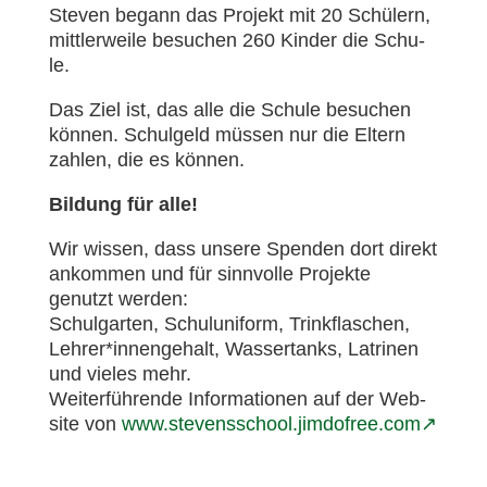
Ste­ven begann das Pro­jekt mit 20 Schü­lern,
mitt­ler­wei­le besu­chen 260 Kin­der die Schu­
le.
Das Ziel ist, das alle die Schu­le besu­chen
kön­nen. Schul­geld müs­sen nur die Eltern
zah­len, die es kön­nen.
Bil­dung für alle!
Wir wis­sen, dass unse­re Spen­den dort direkt
ankom­men und für sinn­vol­le Pro­jek­te
genutzt wer­den:
Schul­gar­ten, Schul­uni­form, Trink­fla­schen,
Lehrer*innengehalt, Was­ser­tanks, Latri­nen
und vie­les mehr.
Wei­ter­füh­ren­de Infor­ma­tio­nen auf der Web­
site von
www.stevensschool.jimdofree.com↗