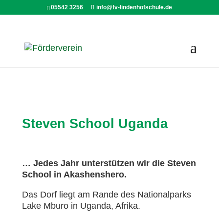
05542 3256
info@fv-lindenhofschule.de
Steven School Uganda
… Jedes Jahr unter­stüt­zen wir die Ste­ven
School in Aka­shens­he­ro.
Das Dorf liegt am Ran­de des Natio­nal­parks
Lake Mbu­ro in Ugan­da, Afri­ka.