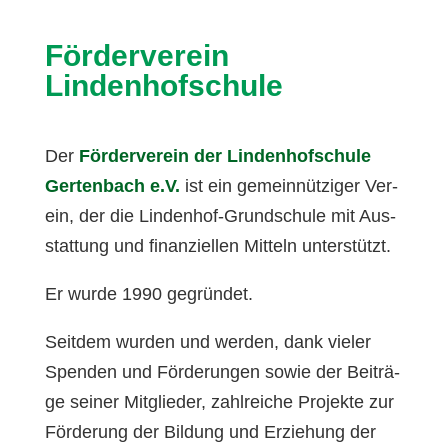
Förderverein
Lindenhofschule
Der
För­der­ver­ein der Lin­den­hof­schu­le
Ger­ten­bach e.V.
ist ein gemein­nüt­zi­ger Ver­
ein, der die Lin­den­hof-Grund­schu­le mit Aus­
stat­tung und finan­zi­el­len Mit­teln unter­stützt.
Er wur­de 1990 gegrün­det.
Seit­dem wur­den und wer­den, dank vie­ler
Spen­den und För­de­run­gen sowie der Bei­trä­
ge sei­ner Mit­glie­der, zahl­rei­che Pro­jek­te zur
För­de­rung der Bil­dung und Erzie­hung der