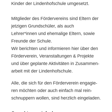
Kin­der der Lin­den­hof­schu­le umge­setzt.
Mit­glie­der des För­der­ver­eins sind Eltern der
jet­zi­gen Grund­schü­ler, als auch
Lehrer*innen und ehe­ma­li­ge Eltern, sowie
Freun­de der Schu­le.
Wir berich­ten und infor­mie­ren hier über den
För­der­ver­ein, Veran­staltungen & Pro­jek­te
und über geplan­te Akti­vi­tä­ten in Zusam­men­
ar­beit mit der Lin­den­hof­schu­le.
Alle, die sich für den För­der­ver­ein enga­gie­
ren möch­ten oder auch ein­fach mal rein­
schnup­pern wol­len, sind herz­lich ein­ge­la­den.