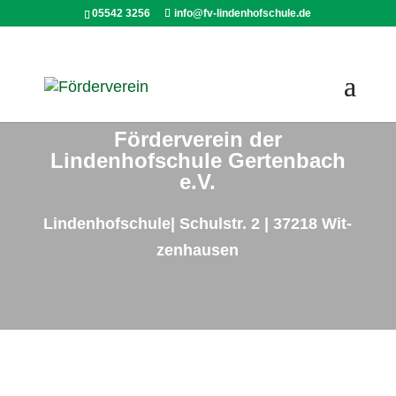
05542 3256
info@fv-lindenhofschule.de
Förderverein der
Lindenhofschule Gertenbach
e.V.
Lin­den­hof­schu­le| Schul­str. 2 | 37218 Wit­
zen­hau­sen