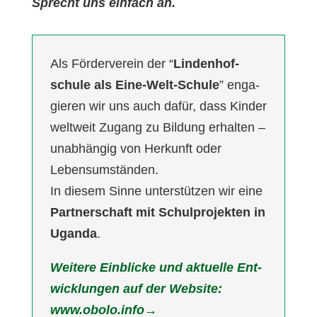
Sprecht uns ein­fach an.
Als För­der­ver­ein der “
Lin­den­hof­
schu­le als Eine-Welt-Schu­le
” enga­
gie­ren wir uns auch dafür, dass Kin­der
welt­weit Zugang zu Bil­dung erhal­ten –
unab­hän­gig von Her­kunft oder
Lebens­um­stän­den.
In die­sem Sin­ne unter­stüt­zen wir eine
Part­ner­schaft mit Schul­pro­jek­ten in
Ugan­da
.
Wei­te­re Ein­bli­cke und aktu­el­le Ent­
wick­lun­gen auf der Web­site:
www.obolo.info→