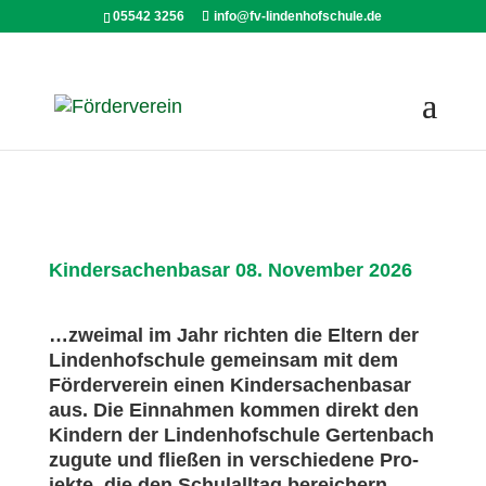
05542 3256
info@fv-lindenhofschule.de
Kindersachenbasar 08. November 2026
…zwei­mal im Jahr rich­ten die Eltern der
Lin­den­hof­schu­le gemein­sam mit dem
För­der­ver­ein einen Kin­der­sa­chen­ba­sar
aus. Die Ein­nah­men kom­men direkt den
Kin­dern der Lin­den­hof­schu­le Ger­ten­bach
zugu­te und flie­ßen in ver­schie­de­ne Pro­
jek­te, die den Schul­all­tag berei­chern.