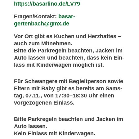
https://basarlino.de/LV79
Fragen/Kontakt:
basar-
gertenbach@gmx.de
Vor Ort gibt es
Kuchen und Herz­haf­tes
–
auch zum Mit­neh­men.
Bit­te die
Park­re­geln beach­ten
,
Jacken im
Auto las­sen
und beach­ten, dass
kein Ein­
lass mit Kin­der­wa­gen
mög­lich ist.
Für
Schwan­ge­re mit Begleit­per­son
sowie
Eltern mit Baby
gibt es bereits am
Sams­
tag, 07.11., von 17:30–18:30 Uhr
einen
vor­ge­zo­ge­nen Ein­lass.
Bit­te Park­re­geln beach­ten und Jacken im
Auto las­sen.
Kein Ein­lass mit Kin­der­wa­gen.