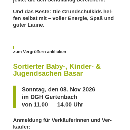
Und das Bes­te: Die Grund­schul­kids hel­
fen selbst mit – vol­ler Ener­gie, Spaß und
guter Lau­ne.
zum Ver­grö­ßern ankli­cken
Sortierter Baby‑, Kinder- &
Jugendsachen Basar
Sonn­tag, den 08. Nov 2026
im DGH Ger­ten­bach
von 11.00 — 14.00 Uhr
Anmel­dung für Ver­käu­fe­rin­nen und Ver­
käu­fer: